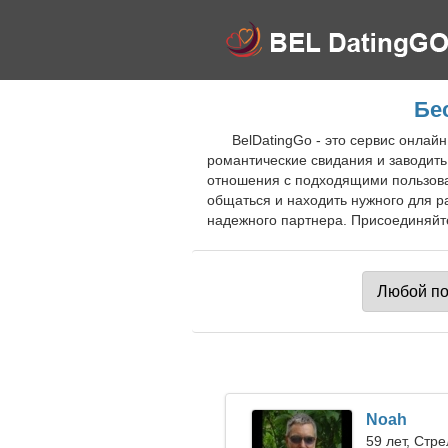
Бе
BelDatingGo - это сервис онлай
романтические свидания и заводить
отношения с подходящими пользоват
общаться и находить нужного для р
надежного партнера. Присоединяйте
Noah
59 лет, Стр