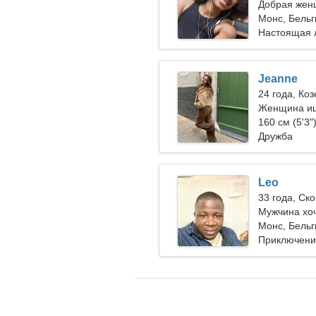
Добрая жен
Монс, Бельг
Настоящая 
Jeanne
24 года, Коз
Женщина ищ
160 см (5'3"
Дружба
Leo
33 года, Ск
Мужчина хо
26-30
Монс, Бельг
Приключени