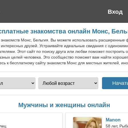
Вход
сплатные знакомства онлайн Монс, Бель
н знакомств Монс, Бельгия. Вы можете использовать расширенные 
 интересных друзей. Устраивайте идеальные свидания с одиноким
елями. Этот сайт по поиску друга или любви поможет построить 
азных целей человека. Это сообщество поможет вам найти хорошего
сь к бесплатному сайту знакомств Монс для местных жителей, инос
Мужчины и женщины онлайн
Manon
елец
58 лет, Рыб