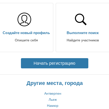
Создайте новый профиль
Выполните поиск
Опишите себя
Найдите участников
Начать регистрацию
Другие места, города
Антверпен
Льеж
Намюр