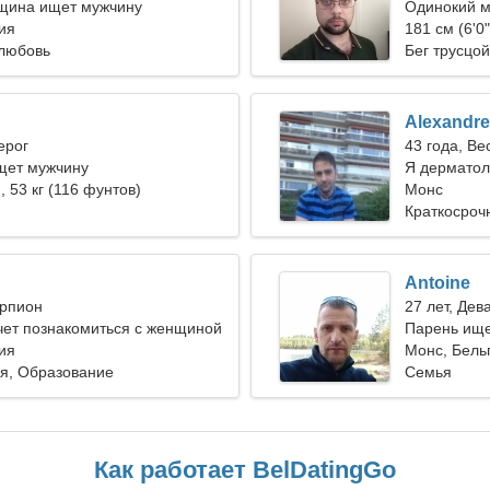
щина ищет мужчину
Одинокий м
ия
181 см (6'0"
любовь
Бег трусцо
Alexandre
ерог
43 года, Ве
ет мужчину
Я дерматол
), 53 кг (116 фунтов)
женщина
Монс
Краткосроч
Antoine
орпион
27 лет, Дев
чет познакомиться с женщиной
Парень ище
ия
Монс, Бель
я, Образование
Семья
Как работает BelDatingGo