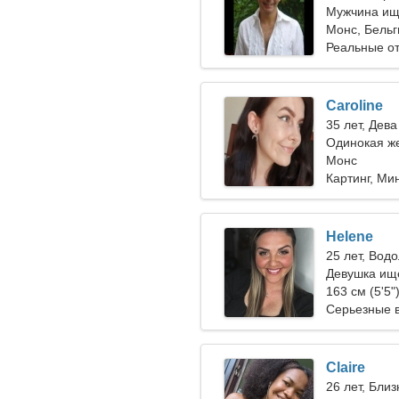
Мужчина ищ
Монс, Бельг
Реальные о
Caroline
35 лет, Дева
Одинокая ж
Монс
Картинг, М
Helene
25 лет, Вод
Девушка ищ
163 см (5'5"
Серьезные 
Claire
26 лет, Бли