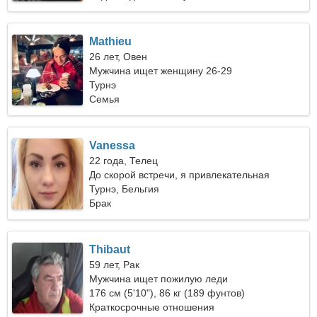
Mathieu
26 лет, Овен
Мужчина ищет женщину 26-29
Турнэ
Семья
Vanessa
22 года, Телец
До скорой встречи, я привлекательная
женщина
Турнэ, Бельгия
Брак
Thibaut
59 лет, Рак
Мужчина ищет пожилую леди
176 см (5'10"), 86 кг (189 фунтов)
Краткосрочные отношения