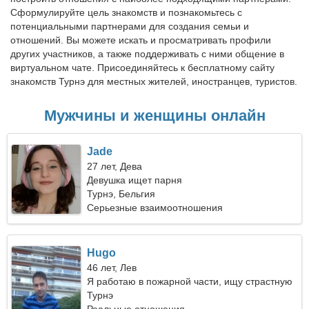
Сформулируйте цель знакомств и познакомьтесь с
потенциальными партнерами для создания семьи и
отношений. Вы можете искать и просматривать профили
других участников, а также поддерживать с ними общение в
виртуальном чате. Присоединяйтесь к бесплатному сайту
знакомств Турнэ для местных жителей, иностранцев, туристов.
Мужчины и женщины онлайн
Jade
27 лет, Дева
Девушка ищет парня
Турнэ, Бельгия
Серьезные взаимоотношения
Hugo
46 лет, Лев
Я работаю в пожарной части, ищу страстную
женщину
Турнэ