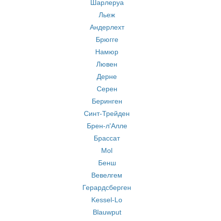
Шарлеруа
Льеж
Андерлехт
Брюгге
Намюр
Лювен
Дерне
Серен
Беринген
Синт-Трейден
Брен-л'Алле
Брассат
Mol
Бенш
Вевелгем
Герардсберген
Kessel-Lo
Blauwput