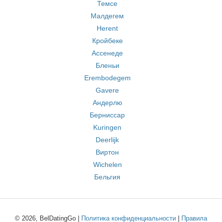
Темсе
Малдегем
Herent
Кройбеке
Ассенеде
Бленьи
Erembodegem
Gavere
Андерлю
Берниссар
Kuringen
Deerlijk
Виртон
Wichelen
Бельгия
© 2026, BelDatingGo |
Политика конфиденциальности
|
Правила