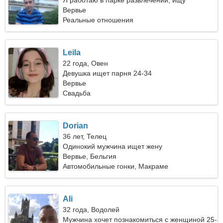
Я работаю в парке развлечений, ищу
романтическую женщину
Вервье
Реальные отношения
Leila
22 года, Овен
Девушка ищет парня 24-34
Вервье
Свадьба
Dorian
36 лет, Телец
Одинокий мужчина ищет жену
Вервье, Бельгия
Автомобильные гонки, Макраме
Ali
32 года, Водолей
Мужчина хочет познакомиться с женщиной 25-