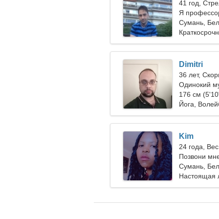
41 год, Стр
Я профессор
нужна горя
Сумань, Бел
Краткосроч
Dimitri
36 лет, Ско
Одинокий м
176 см (5'10
Йога, Волей
Kim
24 года, Ве
Позвони мн
Сумань, Бел
Настоящая 