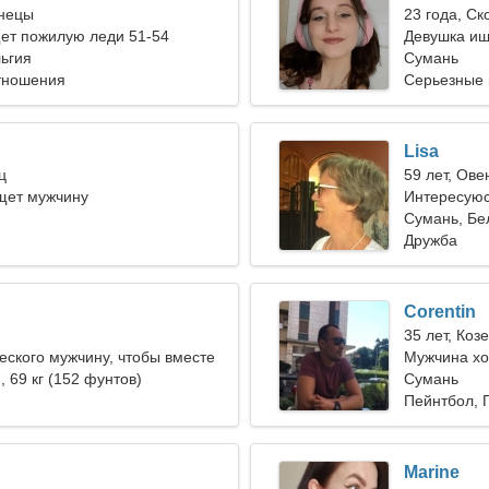
знецы
23 года, С
ет пожилую леди 51-54
Девушка ищ
ьгия
Сумань
тношения
Серьезные
Lisa
ц
59 лет, Ове
ет мужчину
Интересуюс
путешеств
Сумань, Бе
Дружба
Corentin
35 лет, Коз
еского мужчину, чтобы вместе
Мужчина хо
 лыжах
), 69 кг (152 фунтов)
25-33
Сумань
Пейнтбол, 
Marine