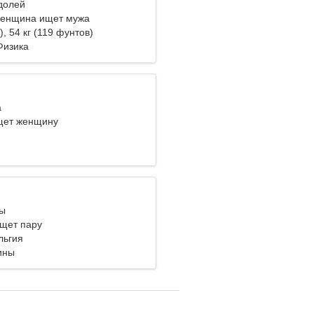
одолей
женщина ищет мужа
), 54 кг (119 фунтов)
Физика
а
щет женщину
бы
щет пару
льгия
ины