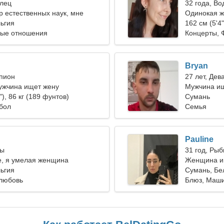
елец
32 года, В
 естественных наук, мне
Одинокая 
чая женщина
ьгия
162 см (5'4"
ные отношения
Концерты, 
Bryan
рпион
27 лет, Дев
ужчина ищет жену
Мужчина и
"), 86 кг (189 фунтов)
Сумань
бол
Семья
Pauline
сы
31 год, Ры
е, я умелая женщина
Женщина и
ьгия
Сумань, Бе
любовь
Блюз, Маш