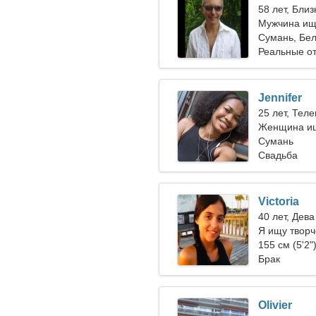
58 лет, Бли
Мужчина ищ
Сумань, Бел
Реальные о
Jennifer
25 лет, Теле
Женщина ищ
Сумань
Свадьба
Victoria
40 лет, Дева
Я ищу творч
кататься на
155 см (5'2"
Брак
Olivier