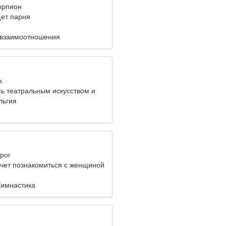
корпион
ет парня
 взаимоотношения
н
ь театральным искусством и
иями
льгия
ерог
чет познакомиться с женщиной
Гимнастика