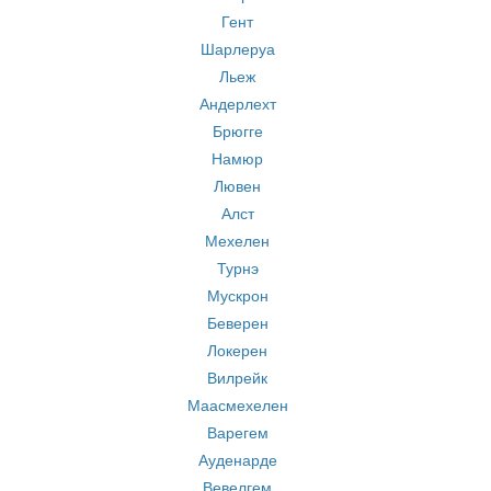
Гент
Шарлеруа
Льеж
Андерлехт
Брюгге
Намюр
Лювен
Алст
Мехелен
Турнэ
Мускрон
Беверен
Локерен
Вилрейк
Маасмехелен
Варегем
Ауденарде
Вевелгем