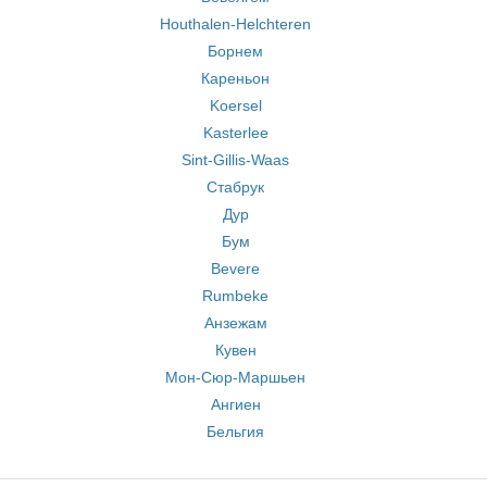
Houthalen-Helchteren
Борнем
Кареньон
Koersel
Kasterlee
Sint-Gillis-Waas
Стабрук
Дур
Бум
Bevere
Rumbeke
Анзежам
Кувен
Мон-Сюр-Маршьен
Ангиен
Бельгия