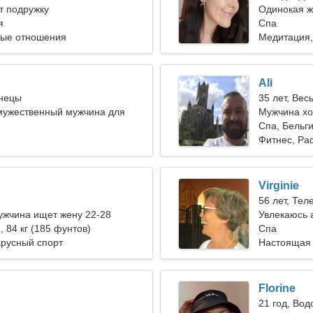
т подружку
Одинокая 
я
Спа
ные отношения
Медитация,
Ali
знецы
35 лет, Вес
мужественный мужчина для
Мужчина хо
лок
Спа, Бельг
Фитнес, Ра
Virginie
56 лет, Тел
ужчина ищет жену 22-28
Увлекаюсь 
), 84 кг (185 фунтов)
Спа
арусный спорт
Настоящая
Florine
21 год, Вод