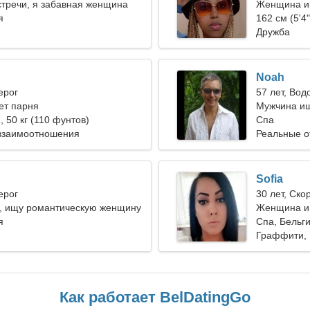
стречи, я забавная женщина
Женщина и
я
162 см (5'4"
Дружба
Noah
ерог
57 лет, Вод
ет парня
Мужчина ищ
), 50 кг (110 фунтов)
Спа
взаимоотношения
Реальные 
Sofia
ерог
30 лет, Ско
, ищу романтическую женщину
Женщина ищ
я
Спа, Бельг
Граффити, 
Как работает BelDatingGo